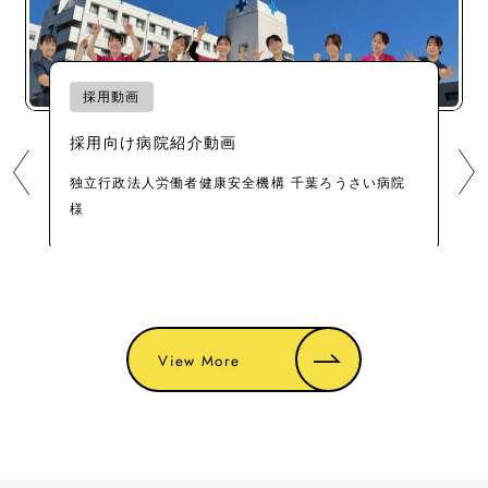
事業紹介
西武鉄道×大塚製薬 協定プロジェクト 
編)
い病院
西武鉄道 / 大塚製薬様
View More