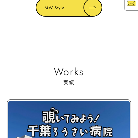
お
MW Style
Works
実績