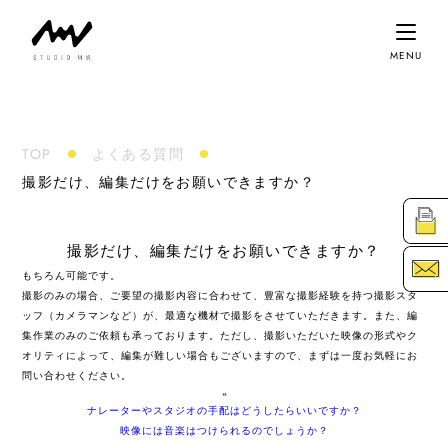
TOP
よくある質問
撮影だけ、編集だけをお願いできますか？
資
撮影だけ、編集だけをお願いできますか？
お
もちろん可能です。
撮影のみの場合、ご要望の撮影内容に合わせて、豊富な撮影経験を持つ撮影スタ
ッフ（カメラマンなど）が、最適な機材で撮影をさせていただきます。また、編
集作業のみのご依頼も承っております。ただし、撮影いただいた映像の形式やク
オリティによって、編集が難しい場合もございますので、まずは一度お気軽にお
問い合わせください。
«
ナレーターやスタジオの手配はどうしたらいいですか？
映像には音楽はつけられるのでしょうか？